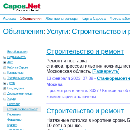
Афиша
Объявления
Желтые страницы
Карта Сарова
Фотоальбо
Объявления
:
Услуги
:
Строительство и 
Строительство и ремонт
Все объявления
Недвижимость
Ремонт и поставка
Авто
станков,прессов,гильотин,ножниц,лис
Работа в Сарове
Московская область,
[Развернуть]
Компьютеры
Телефоны и гаджеты
13 февраля 2023, 07:38 -
Станкоремонт
Детям
Москва
Все для дома
Просмотров в ленте: 8337 / Кликов на об
Домашние питомцы
комментарии отключены
Услуги
Репетитор
Строительство и ремонт
Строительство и ремонт
Перевозки
Фото/видео
Натяжные потолки в короткие сроки. Б
Красота
10 лет на рынке.