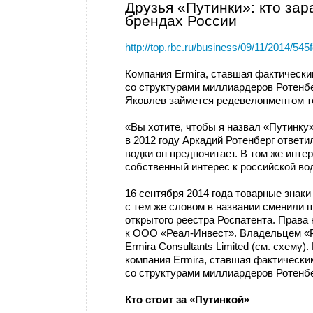
Друзья «Путинки»: кто за
брендах России
http://top.rbc.ru/business/09/11/2014/5
Компания Ermira, ставшая фактически
со структурами миллиардеров Ротенбе
Яковлев займется редевелопментом т
«Вы хотите, чтобы я назвал «Путинку»
в 2012 году Аркадий Ротенберг ответи
водки он предпочитает. В том же инт
собственный интерес к российской во
16 сентября 2014 года товарные знаки
с тем же словом в названии сменили 
открытого реестра Роспатента. Права
к ООО «Реал-Инвест». Владельцем «
Ermira Consultants Limited (см. схему
компания Ermira, ставшая фактически
со структурами миллиардеров Ротенбе
Кто стоит за «Путинкой»