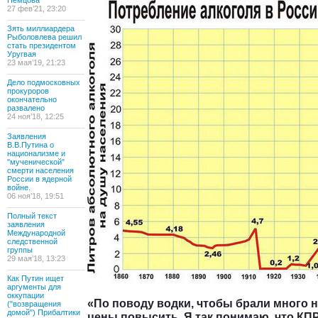
Немцова
27 фев’21, 23:20
Зять миллиардера
Рыболовлева решил
стать президентом
Уругвая
23 мая’19, 21:23
Дело подмосковных
прокуроров
окончательно
развалено
24 ноя’18, 12:25
Заявления
В.В.Путина о
национализме и
"мученической"
смерти населения
России в ядерной
войне.
06 ноя’18, 19:51
Полный текст
заявления
Международной
следственной
группы
29 мая’18, 13:23
Как Путин ищет
аргументы для
оккупации
«По поводу водки, чтобы брали много н
("возвращения
домой") Прибалтики
цены повысить. Я так понимаю, что КП