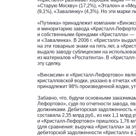
«Старую Москву» (17,2%), «Эталон» и «Ме
(9,1%), «Завалинку» (4,3%). Но эти марки ли
«Путинка» принадлежит компании «Винэкс
и миноритарию завода «Кристалл-Лефорто
и собственными брендами «Кристалла» — 
и «Завалинка». В 2006 г. «Кристалл» выда
на эти товарные знаки на пять лет, а «Крис
выдало заводу сублицензии на использовани
из материалов «Роспатента». В «Кристалл
эту сделку.
«Винэксим» и «Кристалл-Лефортово» явл
кристалловской водки, указано в отчетах 
принадлежит 98% произведенной водки, ут
Забавно, что, будучи основными заказчика
Лефортово», судя по отчетности завода, 
должниками. Дебиторская задолженность «К
составила 2,35 млрд руб., из них 1,1 млрд
и «Кристалл-Лефортово» пришлось 1,76 млр
(для сравнения: выручка «Кристалла» за эт
дебиторской задолженности «Кристалл» в 2