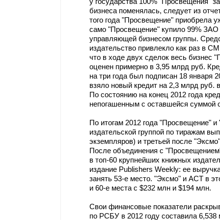
у государства 100% "Просвещения" за 
бизнеса поменялась, следует из отчет
того года "Просвещение" приобрела уж
само "Просвещение" купило 99% ЗАО 
управляющей бизнесом группы. Средс
издательство привлекло как раз в СМ
что в ходе двух сделок весь бизнес 
оценен примерно в 3,95 млрд руб. Кр
на три года был подписан 18 января 2
взяло новый кредит на 2,3 млрд руб. 
По состоянию на конец 2012 года кре
непогашенным с оставшейся суммой о
По итогам 2012 года "Просвещение" 
издательской группой по тиражам вып
экземпляров) и третьей после "Эксмо"
После объединения с "Просвещением
в топ-60 крупнейших книжных издател
издание Publishers Weekly: ее выручк
занять 53-е место. "Эксмо" и АСТ в э
и 60-е места с $232 млн и $194 млн.
Свои финансовые показатели раскрыв
по РСБУ в 2012 году составила 6,538