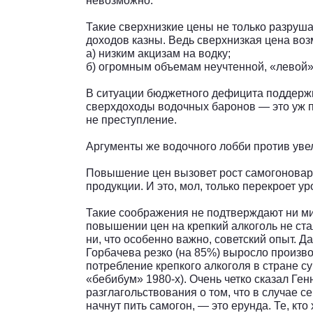
невозможно.
Такие сверхнизкие цены не только разрушаю
доходов казны. Ведь сверхнизкая цена воз
а) низким акцизам на водку;
б) огромным объемам неучтенной, «левой»
В ситуации бюджетного дефицита поддержи
сверхдоходы водочных баронов — это уж п
не преступление.
Аргументы же водочного лобби против уве
Повышение цен вызовет рост самогоновар
продукции. И это, мол, только перекроет 
Такие соображения не подтверждают ни м
повышении цен на крепкий алкоголь не ста
ни, что особенно важно, советский опыт. Д
Горбачева резко (на 85%) выросло произв
потребление крепкого алкоголя в стране с
«бебибум» 1980-х). Очень четко сказал Г
разглагольствования о том, что в случае 
начнут пить самогон, — это ерунда. Те, кто 