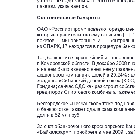
учтено. Не надо забывать, что ВТБ продав
пакетом, указывает он.
Состоятельные банкроты
ОАО «Росспиртпром» повезло гораздо мень
которые правительство ему отписало […], 
пакетов — миноритарные, 21 — контрольный
из СПАРК, 17 находятся в процедуре банк
Так, банкротится крупнейший из попавших
в Кемеровской области. В декабре 2008 г. 
и на нем было введено внешнее управлени
акционером компании с долей в 29,24% яв
холдинга «Сибирский деловой союз» (ХК 
Гридина; сейчас СДС как раз строит собст
кредиторов Спиртового комбината также е
Белгородское «Песчанское» тоже под набл
о банкротстве также подала сама компани
долги в 52 млн руб.
За счет обанкроченного красноярского Ка
«Байкалфарм», приобретя в мае 2009 г. за