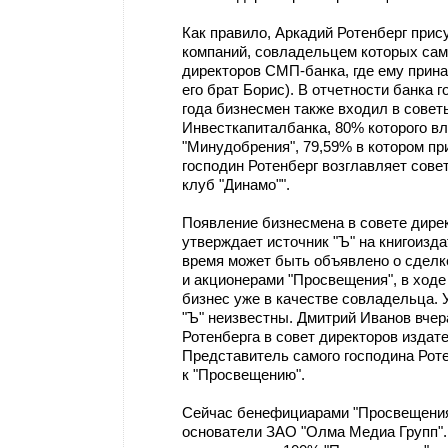
Как правило, Аркадий Ротенберг прис
компаний, совладельцем которых сам 
директоров СМП-банка, где ему прин
его брат Борис). В отчетности банка г
года бизнесмен также входил в совет
Инвесткапиталбанка, 80% которого в
"Минудобрения", 79,59% в котором при
господин Ротенберг возглавляет сов
клуб "Динамо"".
Появление бизнесмена в совете дире
утверждает источник "Ъ" на книгоизд
время может быть объявлено о сделк
и акционерами "Просвещения", в ходе
бизнес уже в качестве совладельца.
"Ъ" неизвестны. Дмитрий Иванов вчер
Ротенберга в совет директоров издат
Представитель самого господина Роте
к "Просвещению".
Сейчас бенефициарами "Просвещения"
основатели ЗАО "Олма Медиа Групп".