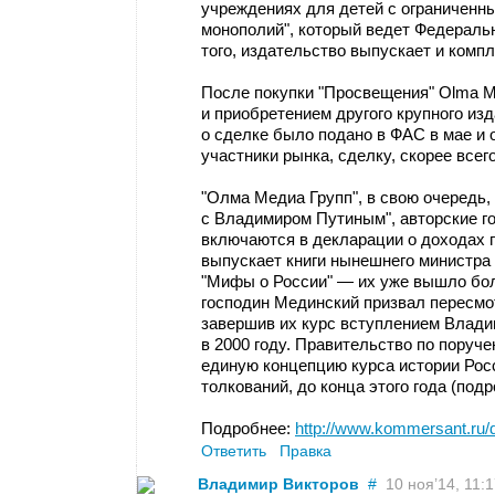
учреждениях для детей с ограниченны
монополий", который ведет Федераль
того, издательство выпускает и комп
После покупки "Просвещения" Olma M
и приобретением другого крупного из
о сделке было подано в ФАС в мае и 
участники рынка, сделку, скорее всег
"Олма Медиа Групп", в свою очередь, 
с Владимиром Путиным", авторские го
включаются в декларации о доходах п
выпускает книги нынешнего министра
"Мифы о России" — их уже вышло бол
господин Мединский призвал пересмо
завершив их курс вступлением Влади
в 2000 году. Правительство по пору
единую концепцию курса истории Росс
толкований, до конца этого года (подро
Подробнее:
http://www.kommersant.ru/
Ответить
Правка
Владимир Викторов
#
10 ноя’14, 11:17