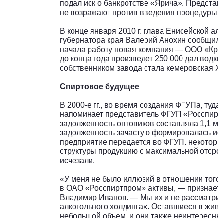
подал иск о банкротстве «Ярича». Предста
не возражают против введения процедуры
В конце января 2010 г. глава Енисейской а
губернатора края Валерий Анохин сообщил
начала работу новая компания — ООО «Кр
до конца года произведет 250 000 дал во
собственником завода стала кемеровская 
Спиртовое будущее
В 2000-е гг., во время создания ФГУПа, ту
напоминает представитель ФГУП «Росспир
задолженность оптовиков составляла 1,1 м
задолженность зачастую формировалась иск
предприятие передается во ФГУП, некотор
структуры продукцию с максимальной отсро
исчезали.
«У меня не было иллюзий в отношении тог
в ОАО «Росспиртпром» активы, — признает
Владимир Иванов. — Мы их и не рассматри
алкогольного холдинга«. Оставшиеся в жи
небольшой объем, и они также неинтересн