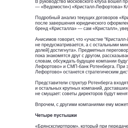
В руководство московского клуба вошел пр
— «Ведомости») «Кристалл-Лефортова» Кл
Подробный анализ текущих договоров «Кри
после завершения юридического оформлен
бренд «Кристалла» — сам «Кристалл», уве
Анисимов говорит, что «участие “Кристалл
не предусматривается, а с остальными ми
долей] достигнута». Предметных перегово
пока знакомятся друг с другом, рассказыв
словам, обсуждать будущее компании будут
Лефортово» и СМП-банк Ротенберга. При э
Лефортово» останется стратегическим дис
Представители структур Ротенберга входят
и остальных крупных компаний, доставших
не смущает: советы директоров будут меня
Впрочем, с другими компаниями ему может
Четыре пустышки
«Брянскспиртпром», который при передаче