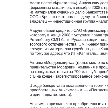
место после «Кристалла»), Анисимову доста
фирменных магазинов, в декабре 2008 г. 
из материалов судебных дел о банкротств
ООО «Брянскспиртпром» — депутат брянск
владелец — инвестиционная группа «Капит
А крупнейший кредитор ОАО «Брянскспир
которому в конце 2008 г. уступили права т
Ротенбергу СМП-банк, Русская холдингов
торгового сотрудничества (СМП-банку при
следует из материалов судебных дел. «Кап
по тому же адресу, что ИГ «Капиталъ», зна
Активы «Мордовспирта» (третье место по 
правительства Мордовии: компания в прош
на конкурсных торгах за 790 млн руб. при
с Ъ на конце), зарегистрированное региона
В ходе банкротства выставлено на торги 
приобретенных Анисимовым, — «Пензаспи
и одиннадцатое места).
Анисимов признает, что приобретенные акт