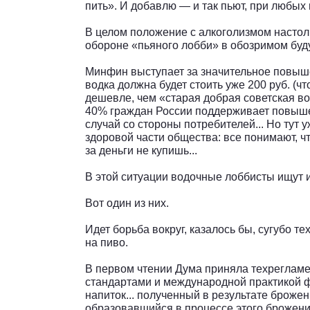
пить». И добавлю — и так пьют, при любых 
В целом положение с алкоголизмом настол
обороне «пьяного лобби» в обозримом буду
Минфин выступает за значительное повышен
водка должна будет стоить уже 200 руб. (ч
дешевле, чем «старая добрая советская во
40% граждан России поддерживает повышен
случай со стороны потребителей... Но тут
здоровой части общества: все понимают, чт
за деньги не купишь...
В этой ситуации водочные лоббисты ищут и
Вот один из них.
Идет борьба вокруг, казалось бы, сугубо т
на пиво.
В первом чтении Дума приняла техрегламен
стандартами и международной практикой ф
напиток... полученный в результате броже
образовавшийся в процессе этого броже