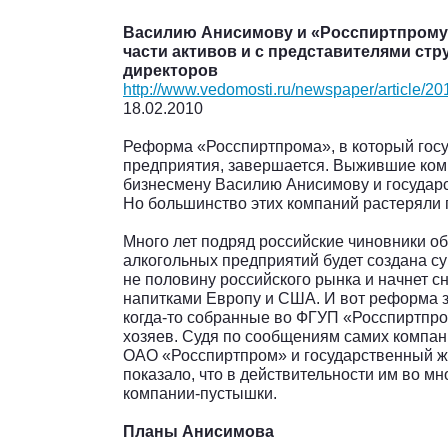
Василию Анисимову и «Росспиртпрому
части активов и с представителями стр
директоров
http://www.vedomosti.ru/newspaper/article/2
18.02.2010
Реформа «Росспиртпрома», в который госу
предприятия, завершается. Выжившие ко
бизнесмену Василию Анисимову и государ
Но большинство этих компаний растеряли п
Много лет подряд российские чиновники об
алкогольных предприятий будет создана су
не половину российского рынка и начнет с
напитками Европу и США. И вот реформа 
когда-то собранные во ФГУП «Росспиртпром
хозяев. Судя по сообщениям самих компан
ОАО «Росспиртпром» и государственный ж
показало, что в действительности им во мн
компании-пустышки.
Планы Анисимова