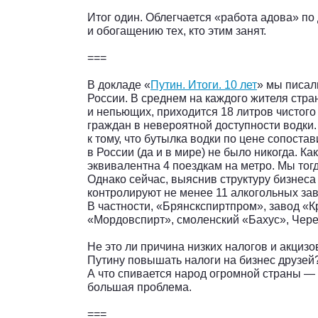
Итог один. Облегчается «работа адова» п
и обогащению тех, кто этим занят.
===
В докладе «
Путин. Итоги. 10 лет
» мы писал
России. В среднем на каждого жителя стра
и непьющих, приходится 18 литров чистого
граждан в невероятной доступности водки.
к тому, что бутылка водки по цене сопоста
в России (да и в мире) не было никогда. Ка
эквивалентна 4 поездкам на метро. Мы тог
Однако сейчас, выяснив структуру бизнеса
контролируют не менее 11 алкогольных за
В частности, «Брянскспиртпром», завод «К
«Мордовспирт», смоленский «Бахус», Чере
Не это ли причина низких налогов и акцизо
Путину повышать налоги на бизнес друзей
А что спивается народ огромной страны — 
большая проблема.
===