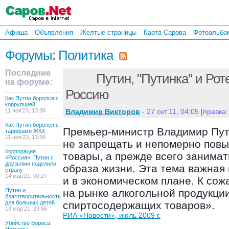
Афиша
Объявления
Желтые страницы
Карта Сарова
Фотоальбо
Форумы
:
Политика
Последние
Путин, "Путинка" и Рот
на форуме:
Россию
Как Путин боролся с
коррупцией
11 ноя’23, 13:38
Владимир Викторов
- 27 окт’11, 04:05 [правка:
Как Путин боролся с
Премьер-министр Владимир Пут
тарифами ЖКХ
11 ноя’23, 13:36
не запрещать и непомерно повы
Корпорация
товары, а прежде всего занимат
«Россия». Путин с
друзьями поделили
образа жизни. Эта тема важная 
страну
14 мар’21, 00:27
и в экономическом плане. К со
Путин и
на рынке алкогольной продукции
благотворительность
для больных детей
спиртосодержащих товаров».
13 мар’21, 23:56
РИА «Новости», июль 2009 г.
Убийство Бориса