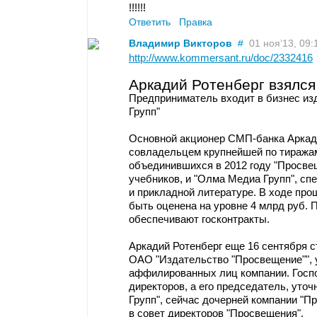
!!!!!!
Ответить
Правка
Владимир Викторов
#
01 ноя’13, 09:
http://www.kommersant.ru/doc/2332416
Аркадий Ротенберг взялся
Предприниматель входит в бизнес из
Групп"
Основной акционер СМП-банка Аркади
совладельцем крупнейшей по тиражам
объединившихся в 2012 году "Просве
учебников, и "Олма Медиа Групп", с
и прикладной литературе. В ходе про
быть оценена на уровне 4 млрд руб. 
обеспечивают госконтракты.
Аркадий Ротенберг еще 16 сентября с
ОАО "Издательство "Просвещение"", 
аффилированных лиц компании. Госпо
директоров, а его председатель, уто
Групп", сейчас дочерней компании "П
в совет директоров "Просвещения".