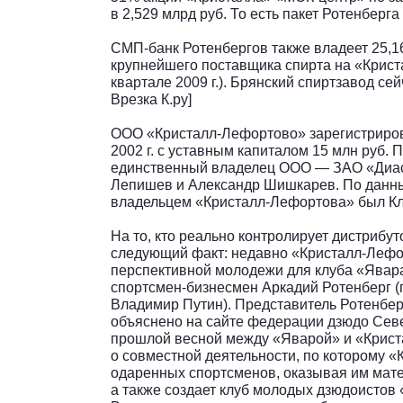
в 2,529 млрд руб. То есть пакет Ротенберга
СМП-банк Ротенбергов также владеет 25,
крупнейшего поставщика спирта на «Криста
квартале 2009 г.). Брянский спиртзавод се
Врезка К.ру]
ООО «Кристалл-Лефортово» зарегистриров
2002 г. с уставным капиталом 15 млн руб. 
единственный владелец ООО — ЗАО «Диас»
Лепишев и Александр Шишкарев. По данным
владельцем «Кристалл-Лефортова» был Кли
На то, кто реально контролирует дистрибут
следующий факт: недавно «Кристалл-Лефо
перспективной молодежи для клуба «Явар
спортсмен-бизнесмен Аркадий Ротенберг (п
Владимир Путин). Представитель Ротенберг
объяснено на сайте федерации дзюдо Севе
прошлой весной между «Яварой» и «Крист
о совместной деятельности, по которому «
одаренных спортсменов, оказывая им мат
а также создает клуб молодых дзюдоистов