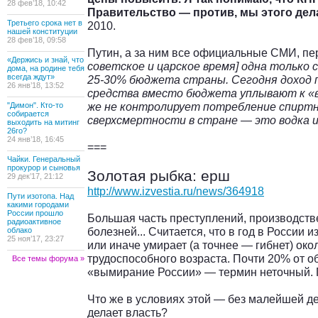
28 фев’18, 10:42
Правительство — против, мы этого дел
Третьего срока нет в
2010.
нашей конституции
28 фев’18, 09:58
Путин, а за ним все официальные СМИ, п
«Держись и знай, что
советское и царское время] одна только
дома, на родине тебя
всегда ждут»
25-30% бюджета страны. Сегодня доход 
26 янв’18, 13:52
средства вместо бюджета уплывают к «
же не контролирует потребление спиртно
"Димон". Кто-то
собирается
сверхсмертности в стране — это водка и
выходить на митинг
26го?
24 янв’18, 16:45
===
Чайки. Генеральный
прокурор и сыновья
Золотая рыбка: ерш
29 дек’17, 21:12
http://www.izvestia.ru/news/364918
Пути изотопа. Над
какими городами
России прошло
Большая часть преступлений, производств
радиоактивное
болезней... Считается, что в год в России 
облако
25 ноя’17, 23:27
или иначе умирает (а точнее — гибнет) ок
трудоспособного возраста. Почти 20% от 
Все темы форума »
«вымирание России» — термин неточный.
Что же в условиях этой — без малейшей 
делает власть?