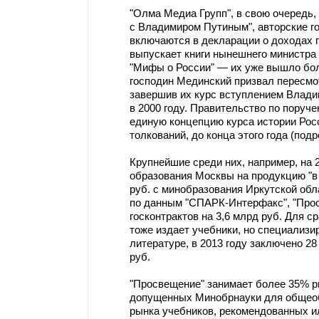
"Олма Медиа Групп", в свою очередь, 
с Владимиром Путиным", авторские го
включаются в декларации о доходах п
выпускает книги нынешнего министра
"Мифы о России" — их уже вышло бол
господин Мединский призвал пересмо
завершив их курс вступлением Влади
в 2000 году. Правительство по пору
единую концепцию курса истории Росс
толкований, до конца этого года (подро
Крупнейшие среди них, например, на 
образования Москвы на продукцию "в 
руб. с минобразования Иркутской обл
по данным "СПАРК-Интерфакс", "Прос
госконтрактов на 3,6 млрд руб. Для с
тоже издает учебники, но специализи
литературе, в 2013 году заключено 28 
руб.
"Просвещение" занимает более 35% р
допущенных Минобрнауки для общеоб
рынка учебников, рекомендованных 