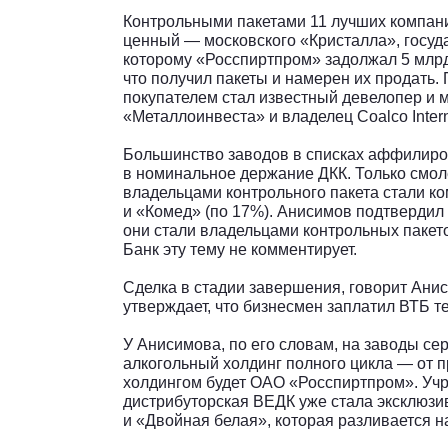
Контрольными пакетами 11 лучших компаний
ценный — московского «Кристалла», госуд
которому «Росспиртпром» задолжал 5 млрд 
что получил пакеты и намерен их продать.
покупателем стал известный девелопер и 
«Металлоинвеста» и владелец Coalco Interna
Большинство заводов в списках аффилиров
в номинальное держание ДКК. Только смол
владельцами контрольного пакета стали к
и «Комед» (по 17%). Анисимов подтвердил 
они стали владельцами контрольных пакето
Банк эту тему не комментирует.
Сделка в стадии завершения, говорит Анис
утверждает, что бизнесмен заплатил ВТБ те
У Анисимова, по его словам, на заводы се
алкогольный холдинг полного цикла — от п
холдингом будет ОАО «Росспиртпром». Уч
дистрибуторская ВЕДК уже стала эксклюз
и «Двойная белая», которая разливается 