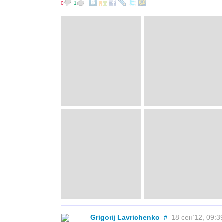
0
1
Grigorij Lavrichenko
#
18 сен’12, 09:3