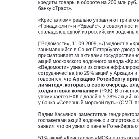
кредиты товары в обороте на 200 млн руб.
банку «Траст».
«Кристаллом» реально управляют три его 
«Гриада-элит» и «Эдвайс», в совокупност
совладелец одной из российских водочных
["Ведомости», 11.09.2009, «Дзюдоист в «Кр
занимавшийся в Санкт-Петербурге дзюдо в
присматривает за активами государственно
акций московского водочного завода «Кри
«Ведомости» узнали из списка аффилиров
сотрудничества (по 29% акций у Аркадия и
говорится, что
Аркадию Ротенбергу прин
лимитед», которая, в свою очередь, вл
холдинговая компания»
(РХК). В отчетно
упоминается РХК с долей в 5,38% акций, 
у банка «Северный морской путь» (СМП, п
Вадим Касьянов, заместитель гендиректор
госпакетами акций водочных и спиртовых 
заявил, что он узнал о пакете Ротенберга 
51% акций «Кристалла» «МОК-центр» по зак