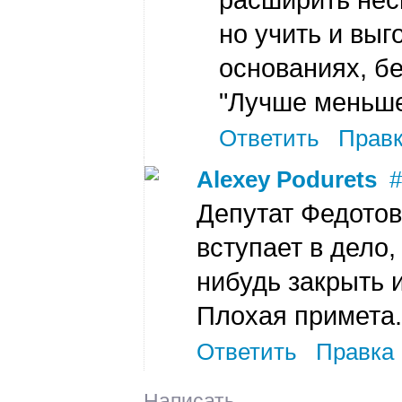
расширить нес
но учить и выг
основаниях, бе
"Лучше меньш
Ответить
Прав
Alexey Podurets
#
Депутат Федото
вступает в дело,
нибудь закрыть и
Плохая примета.
Ответить
Правка
Написать