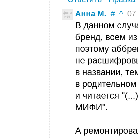
Анна М.
#
^
07 
В данном слу
бренд, всем из
поэтому аббр
не расшифров
в названии, те
в родительном 
и читается "(..
МИФИ".
А ремонтирова