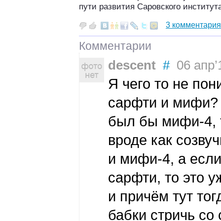
пути развития Саровского института
3 комментария
Комментарии
descent
#
06 апр’1
Я чего то не пон
сарфти и мифи?
был бы мифи-4, 
вроде как созву
и мифи-4, а есл
сарфти, то это у
и причём тут то
бабки стричь со