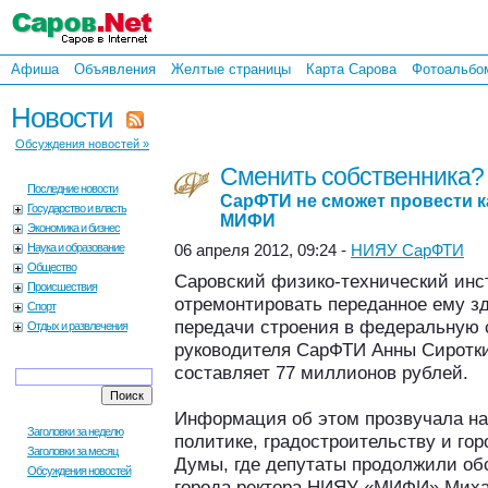
Афиша
Объявления
Желтые страницы
Карта Сарова
Фотоальбо
Новости
Обсуждения новостей »
Сменить собственника?
Последние новости
СарФТИ не сможет провести к
Государство и власть
МИФИ
Экономика и бизнес
Наука и образование
06 апреля 2012, 09:24 -
НИЯУ СарФТИ
Общество
Саровский физико-технический ин
Происшествия
отремонтировать переданное ему з
Спорт
передачи строения в федеральную 
Отдых и развлечения
руководителя СарФТИ Анны Сиротк
составляет 77 миллионов рублей.
Информация об этом прозвучала на
Заголовки за неделю
политике, градостроительству и го
Заголовки за месяц
Думы, где депутаты продолжили об
Обсуждения новостей
города ректора НИЯУ «МИФИ» Миха