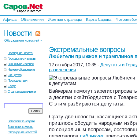
Афиша
Объявления
Желтые страницы
Карта Сарова
Фотоальбо
Новости
Обсуждения новостей »
Экстремальные вопросы
Последние новости
Любители прыжков и трамплинов п
Государство и власть
Экономика и бизнес
12 октября 2017, 10:35 -
Депутаты и Горд
развлечения
Наука и образование
Общество
Происшествия
Спорт
Байкерам помогут зарегистрировать
Отдых и развлечения
а десятки скейтбордистов с Товар
С этим разбираются депутаты.
Сразу две новости, касающиеся акт
Заголовки за неделю
пришлось обсудить народным избра
Заголовки за месяц
по социальным вопросам, состоявш
Обсуждения новостей
переговоров
публикует
пресс-служба