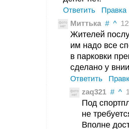
Ответить
Правка
Миттька
#
^
12 
Жителей послу
им надо все с
в парковки пре
сделано у вни
Ответить
Прав
zaq321
#
^
13
Под спортп
не требуетс
Вполне дос