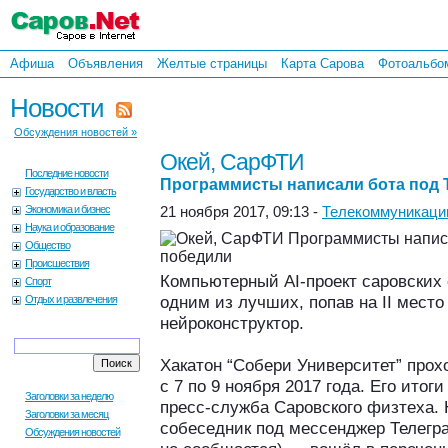
Афиша
Объявления
Желтые страницы
Карта Сарова
Фотоальбо
Новости
Обсуждения новостей »
Окей, СарФТИ
Последние новости
Программисты написали бота под 
Государство и власть
Экономика и бизнес
21 ноября 2017, 09:13 -
Телекоммуникаци
Наука и образование
Общество
Происшествия
Компьютерный AI-проект саровских
Спорт
одним из лучших, попав на II место
Отдых и развлечения
нейроконструктор.
Хакатон “Собери Университет” прох
с 7 по 9 ноября 2017 года. Его итог
Заголовки за неделю
пресс-служба Саровского физтеха.
Заголовки за месяц
собеседник под мессенджер Телегра
Обсуждения новостей