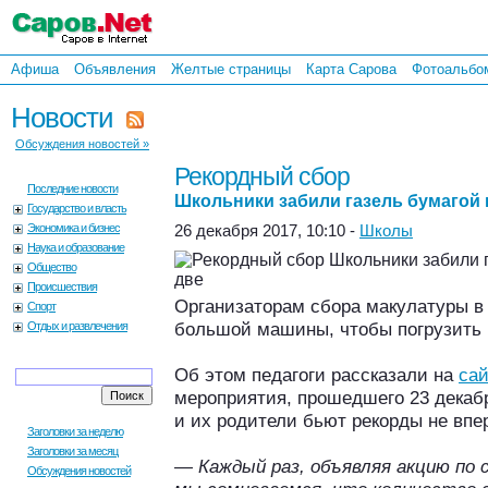
Афиша
Объявления
Желтые страницы
Карта Сарова
Фотоальбо
Новости
Обсуждения новостей »
Рекордный сбор
Последние новости
Школьники забили газель бумагой 
Государство и власть
Экономика и бизнес
26 декабря 2017, 10:10 -
Школы
Наука и образование
Общество
Происшествия
Организаторам сбора макулатуры в
Спорт
большой машины, чтобы погрузить 
Отдых и развлечения
Об этом педагоги рассказали на
сай
мероприятия, прошедшего 23 декабр
и их родители бьют рекорды не впе
Заголовки за неделю
Заголовки за месяц
— Каждый раз, объявляя акцию по 
Обсуждения новостей