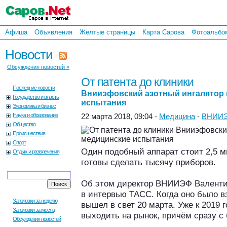
Афиша
Объявления
Желтые страницы
Карта Сарова
Фотоальбо
Новости
Обсуждения новостей »
От патента до клиники
Последние новости
Внииэфовский азотный ингалятор
Государство и власть
испытания
Экономика и бизнес
Наука и образование
22 марта 2018, 09:04 -
Медицина
-
ВНИИ
Общество
Происшествия
Спорт
Один подобный аппарат стоит 2,5 
Отдых и развлечения
готовы сделать тысячу приборов.
Об этом директор ВНИИЭФ Валенти
в интервью ТАСС. Когда оно было вз
Заголовки за неделю
вышел в свет 20 марта. Уже к 2019
Заголовки за месяц
выходить на рынок, причём сразу 
Обсуждения новостей