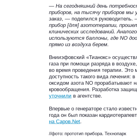
— На сегодняшний день потребнос
приборов, на тысячу приборов мы
заказ
, — поделился руководитель.
прибор [для] азототерапии, проше
клинических исследований. Аналого
используются баллоны, где NO доо
прямо из воздуха берем.
Внииэфовский «Тианокс» осуществл
газа при помощи разряда в воздухе
во время проведения терапии. Это 
доступность такого вида лечения: в
оксидом азота NO прорабатывают н
кровообращения. Разработка защищ
уточнили
в агентстве.
Впервые о генераторе стало известн
года он был показан кардиотерапев
на Саров.Net
.
//фото: прототип прибора. Технопарк