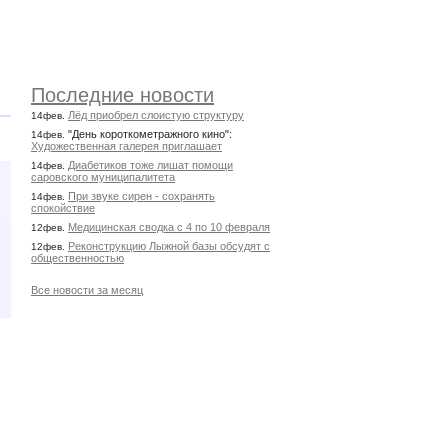
Последние новости
Лёд приобрел слоистую структуру
14фев.
"День короткометражного кино":
14фев.
Художественная галерея приглашает
Диабетиков тоже лишат помощи
14фев.
саровского муниципалитета
При звуке сирен - сохранять
14фев.
спокойствие
Медицинская сводка с 4 по 10 февраля
12фев.
Реконструкцию Лыжной базы обсудят с
12фев.
общественностью
Все новости за месяц