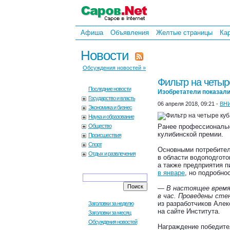
Афиша
Объявления
Желтые страницы
Ка
Новости
Обсуждения новостей »
Фильтр на четыр
Последние новости
Изобретатели показали
Государство и власть
06 апреля 2018, 09:21 -
ВН
Экономика и бизнес
Наука и образование
Общество
Ранее профессиональн
кулибинской премии.
Происшествия
Спорт
Основными потребител
Отдых и развлечения
в области водоподгото
а также предприятия
в январе
, но подробно
— В настоящее время
в час. Проведены ст
из разработчиков Але
Заголовки за неделю
на сайте Института.
Заголовки за месяц
Обсуждения новостей
Награждение победител