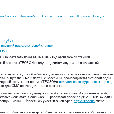
рта Сарова
Фотоальбом
Сайты
Знакомства
Форумы
Погода
е куба
 внешний вид озонаторной станции
ИИЭФ
ый агрегат «ТЕОЗОН» получил диплом лауреата на областной
ями аппарата для обработки воды могут стать инжиниринговые компани
вки, общественные и частные бассейны, производители питьевой воды,
 пищевой промышленности. «ТЕОЗОН»
победил на конкурсе патентов ещё
сти для СМИ производитель не раскрывал.
 создан опытный образец производительностью 4 кубометра воды
ендовые испытания станции, —
рассказал пресс-службе ВНИИЭФ один
ксандр Ширшин. Новость об участии в конкурсе
опубликована
вчера
ей XI областного конкурса объектов интеллектуальной собственности